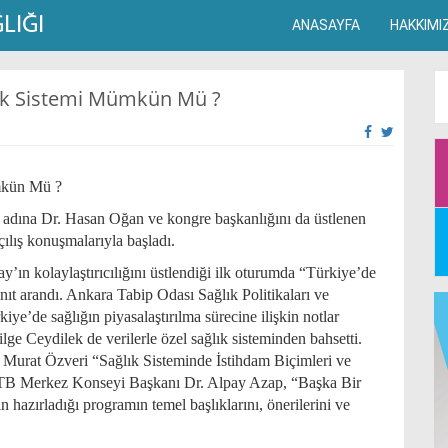
ANASAYFA
HAKKIMI
ğlık Sistemi Mümkün Mü ?
ümkün Mü ?
 adına Dr. Hasan Oğan ve kongre başkanlığını da üstlenen
ılış konuşmalarıyla başladı.
n kolaylaştırıcılığını üstlendiği ilk oturumda “Türkiye’de
 arandı. Ankara Tabip Odası Sağlık Politikaları ve
e’de sağlığın piyasalaştırılma sürecine ilişkin notlar
ge Ceydilek de verilerle özel sağlık sisteminden bahsetti.
Murat Özveri “Sağlık Sisteminde İstihdam Biçimleri ve
 TTB Merkez Konseyi Başkanı Dr. Alpay Azap, “Başka Bir
azırladığı programın temel başlıklarını, önerilerini ve