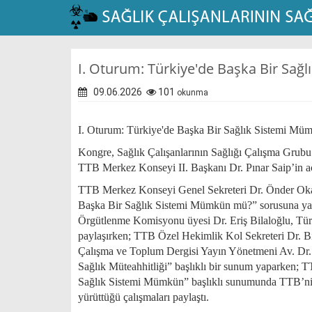
I. Oturum: Türkiye'de Başka Bir Sa
09.06.2026
101
okunma
I. Oturum: Türkiye'de Başka Bir Sağlık Sistemi M
Kongre, Sağlık Çalışanlarının Sağlığı Çalışma Grubu
TTB Merkez Konseyi II. Başkanı Dr. Pınar Saip’in aç
TTB Merkez Konseyi Genel Sekreteri Dr. Önder Okay’ı
Başka Bir Sağlık Sistemi Mümkün mü?” sorusuna yanıt
Örgütlenme Komisyonu üyesi Dr. Eriş Bilaloğlu, Türkiy
paylaşırken; TTB Özel Hekimlik Kol Sekreteri Dr. Bil
Çalışma ve Toplum Dergisi Yayın Yönetmeni Av. Dr. 
Sağlık Müteahhitliği” başlıklı bir sunum yaparken;
Sağlık Sistemi Mümkün” başlıklı sunumunda TTB’nin h
yürüttüğü çalışmaları paylaştı.