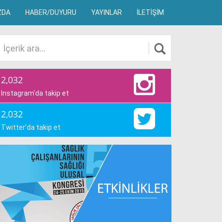
ZDA
HABER/DUYURU
YAYINLAR
İLETİŞİM
2,032
Instagram'da takip et
2,032
Twitter'da takip et