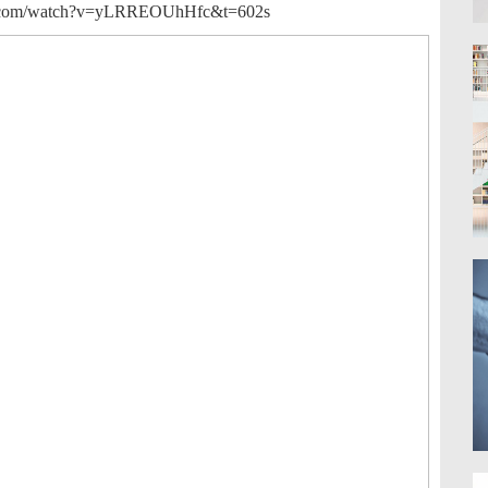
ube.com/watch?v=yLRREOUhHfc&t=602s